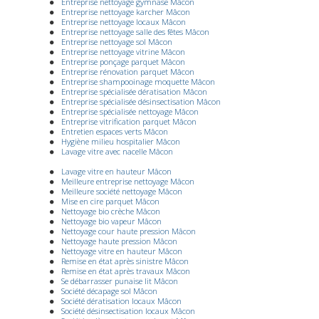
Entreprise nettoyage gymnase Mâcon
Entreprise nettoyage karcher Mâcon
Entreprise nettoyage locaux Mâcon
Entreprise nettoyage salle des fêtes Mâcon
Entreprise nettoyage sol Mâcon
Entreprise nettoyage vitrine Mâcon
Entreprise ponçage parquet Mâcon
Entreprise rénovation parquet Mâcon
Entreprise shampooinage moquette Mâcon
Entreprise spécialisée dératisation Mâcon
Entreprise spécialisée désinsectisation Mâcon
Entreprise spécialisée nettoyage Mâcon
Entreprise vitrification parquet Mâcon
Entretien espaces verts Mâcon
Hygiène milieu hospitalier Mâcon
Lavage vitre avec nacelle Mâcon
Lavage vitre en hauteur Mâcon
Meilleure entreprise nettoyage Mâcon
Meilleure société nettoyage Mâcon
Mise en cire parquet Mâcon
Nettoyage bio crèche Mâcon
Nettoyage bio vapeur Mâcon
Nettoyage cour haute pression Mâcon
Nettoyage haute pression Mâcon
Nettoyage vitre en hauteur Mâcon
Remise en état après sinistre Mâcon
Remise en état après travaux Mâcon
Se débarrasser punaise lit Mâcon
Société décapage sol Mâcon
Société dératisation locaux Mâcon
Société désinsectisation locaux Mâcon