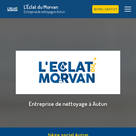
Aller
L'Éclat du Morvan
au
RAPPEL GRATUIT
Entreprise de nettoyage à Autun
contenu
principal
Entreprise de nettoyage à Autun
Siège social Autun