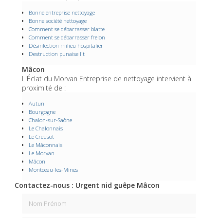
Bonne entreprise nettoyage
Bonne société nettoyage
Comment se débarrasser blatte
Comment se débarrasser frelon
Désinfection milieu hospitalier
Destruction punaise lit
Mâcon
L'Éclat du Morvan Entreprise de nettoyage intervient à
proximité de :
Autun
Bourgogne
Chalon-sur-Saône
Le Chalonnais
Le Creusot
Le Mâconnais
Le Morvan
Mâcon
Montceau-les-Mines
Contactez-nous : Urgent nid guêpe Mâcon
Nom Prénom