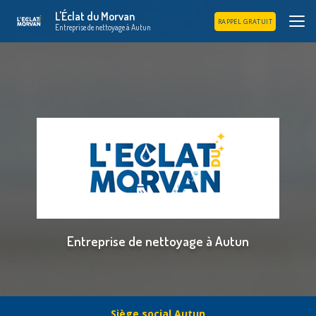
Aller
L'Éclat du Morvan
au
RAPPEL GRATUIT
Entreprise de nettoyage à Autun
contenu
principal
Entreprise de nettoyage à Autun
Siège social Autun