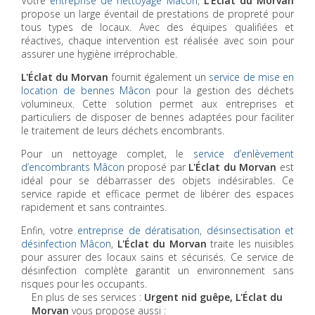
Votre
entreprise de nettoyage Mâcon
,
L'Éclat du Morvan
propose un large éventail de prestations de propreté pour
tous types de locaux. Avec des équipes qualifiées et
réactives, chaque intervention est réalisée avec soin pour
assurer une hygiène irréprochable.
L'Éclat du Morvan
fournit également un
service de mise en
location de bennes Mâcon
pour la gestion des déchets
volumineux. Cette solution permet aux entreprises et
particuliers de disposer de bennes adaptées pour faciliter
le traitement de leurs déchets encombrants.
Pour un nettoyage complet, le
service d’enlèvement
d’encombrants Mâcon
proposé par
L'Éclat du Morvan
est
idéal pour se débarrasser des objets indésirables. Ce
service rapide et efficace permet de libérer des espaces
rapidement et sans contraintes.
Enfin, votre
entreprise de dératisation, désinsectisation et
désinfection Mâcon
,
L'Éclat du Morvan
traite les nuisibles
pour assurer des locaux sains et sécurisés. Ce service de
désinfection complète garantit un environnement sans
risques pour les occupants.
En plus de ses services :
Urgent nid guêpe, L'Éclat du
Morvan
vous propose aussi :