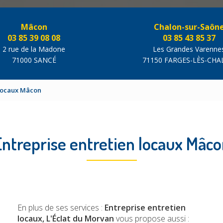
Mâcon
Chalon-sur-Saôn
03 85 39 08 08
03 85 43 85 37
2 rue de la Madone
Les Grandes Varenne
71000 SANCÉ
71150 FARGES-LÈS-CH
 locaux Mâcon
ntreprise entretien locaux Mâc
En plus de ses services :
Entreprise entretien
locaux, L'Éclat du Morvan
vous propose aussi :