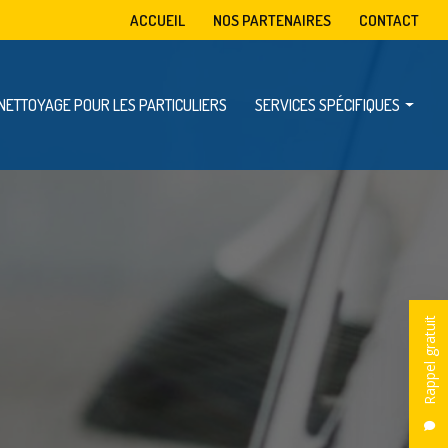
condaire
ACCUEIL
NOS PARTENAIRES
CONTACT
NETTOYAGE POUR LES PARTICULIERS
SERVICES SPÉCIFIQUES
Mise à disposition de benne
Enlèvement d’encombrants
Dératisation, désinsectisation et désinfection
Rappel gratuit