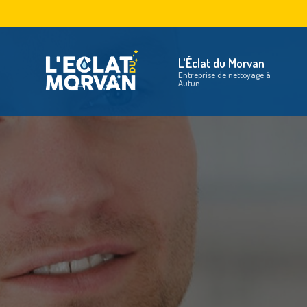
Aller
au
Na
contenu
principal
L'Éclat du Morvan
Entreprise de nettoyage à
Autun