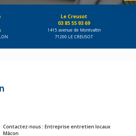
e
Le Creusot
03 85 55 93 69
s
1415 avenue de Montvaltin
ALON
71200 LE CREUSOT
on
Contactez-nous : Entreprise entretien locaux
Mâcon