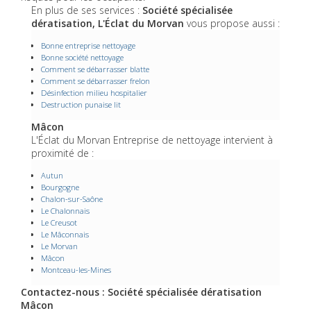
En plus de ses services :
Société spécialisée
dératisation, L'Éclat du Morvan
vous propose aussi :
Bonne entreprise nettoyage
Bonne société nettoyage
Comment se débarrasser blatte
Comment se débarrasser frelon
Désinfection milieu hospitalier
Destruction punaise lit
Mâcon
L'Éclat du Morvan Entreprise de nettoyage intervient à
proximité de :
Autun
Bourgogne
Chalon-sur-Saône
Le Chalonnais
Le Creusot
Le Mâconnais
Le Morvan
Mâcon
Montceau-les-Mines
Contactez-nous : Société spécialisée dératisation
Mâcon