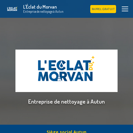
Aller
L'Éclat du Morvan
au
RAPPEL GRATUIT
Entreprise de nettoyage à Autun
contenu
principal
Entreprise de nettoyage à Autun
Siège social Autun