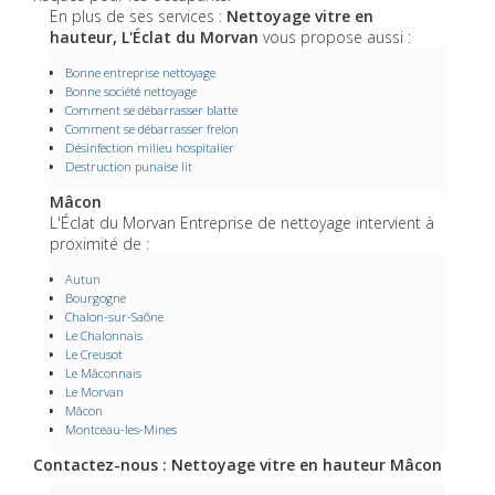
En plus de ses services :
Nettoyage vitre en
hauteur, L'Éclat du Morvan
vous propose aussi :
Bonne entreprise nettoyage
Bonne société nettoyage
Comment se débarrasser blatte
Comment se débarrasser frelon
Désinfection milieu hospitalier
Destruction punaise lit
Mâcon
L'Éclat du Morvan Entreprise de nettoyage intervient à
proximité de :
Autun
Bourgogne
Chalon-sur-Saône
Le Chalonnais
Le Creusot
Le Mâconnais
Le Morvan
Mâcon
Montceau-les-Mines
Contactez-nous : Nettoyage vitre en hauteur Mâcon
Nom Prénom