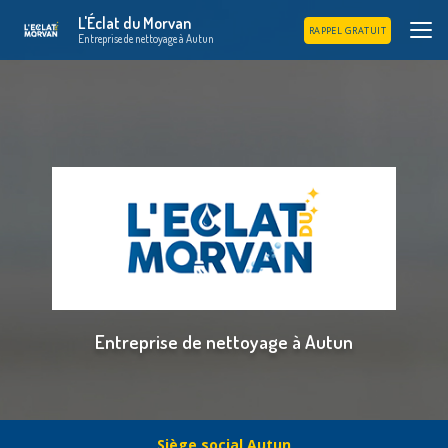
Aller
L'Éclat du Morvan
au
RAPPEL GRATUIT
Entreprise de nettoyage à Autun
contenu
principal
Entreprise de nettoyage à Autun
Siège social Autun