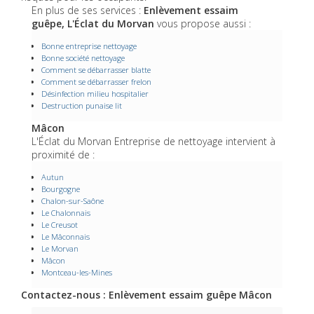
En plus de ses services :
Enlèvement essaim
guêpe, L'Éclat du Morvan
vous propose aussi :
Bonne entreprise nettoyage
Bonne société nettoyage
Comment se débarrasser blatte
Comment se débarrasser frelon
Désinfection milieu hospitalier
Destruction punaise lit
Mâcon
L'Éclat du Morvan Entreprise de nettoyage intervient à
proximité de :
Autun
Bourgogne
Chalon-sur-Saône
Le Chalonnais
Le Creusot
Le Mâconnais
Le Morvan
Mâcon
Montceau-les-Mines
Contactez-nous : Enlèvement essaim guêpe Mâcon
Nom Prénom