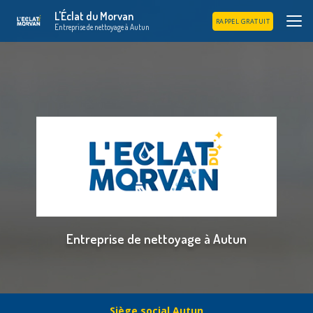
Aller
L'Éclat du Morvan
au
RAPPEL GRATUIT
Entreprise de nettoyage à Autun
contenu
principal
Entreprise de nettoyage à Autun
Siège social Autun