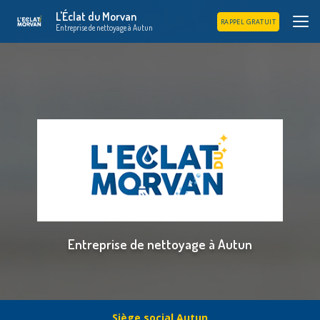
Aller
L'Éclat du Morvan
au
RAPPEL GRATUIT
Entreprise de nettoyage à Autun
contenu
principal
Entreprise de nettoyage à Autun
Siège social Autun