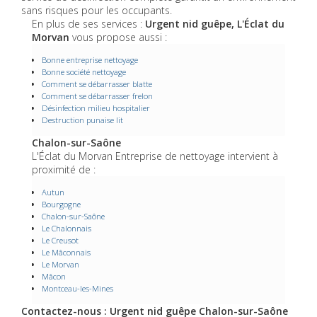
sans risques pour les occupants.
En plus de ses services :
Urgent nid guêpe, L'Éclat du
Morvan
vous propose aussi :
Bonne entreprise nettoyage
Bonne société nettoyage
Comment se débarrasser blatte
Comment se débarrasser frelon
Désinfection milieu hospitalier
Destruction punaise lit
Chalon-sur-Saône
L'Éclat du Morvan Entreprise de nettoyage intervient à
proximité de :
Autun
Bourgogne
Chalon-sur-Saône
Le Chalonnais
Le Creusot
Le Mâconnais
Le Morvan
Mâcon
Montceau-les-Mines
Contactez-nous : Urgent nid guêpe Chalon-sur-Saône