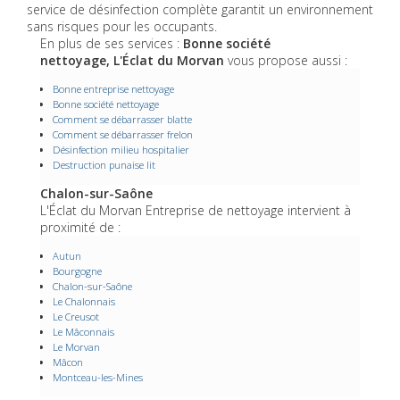
service de désinfection complète garantit un environnement
sans risques pour les occupants.
En plus de ses services :
Bonne société
nettoyage, L'Éclat du Morvan
vous propose aussi :
Bonne entreprise nettoyage
Bonne société nettoyage
Comment se débarrasser blatte
Comment se débarrasser frelon
Désinfection milieu hospitalier
Destruction punaise lit
Chalon-sur-Saône
L'Éclat du Morvan Entreprise de nettoyage intervient à
proximité de :
Autun
Bourgogne
Chalon-sur-Saône
Le Chalonnais
Le Creusot
Le Mâconnais
Le Morvan
Mâcon
Montceau-les-Mines