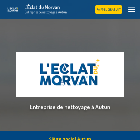
Aller
L'Éclat du Morvan
au
RAPPEL GRATUIT
Entreprise de nettoyage à Autun
contenu
principal
Entreprise de nettoyage à Autun
Siège social Autun