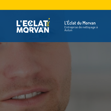
Aller
au
Na
contenu
principal
L'Éclat du Morvan
Entreprise de nettoyage à
Autun