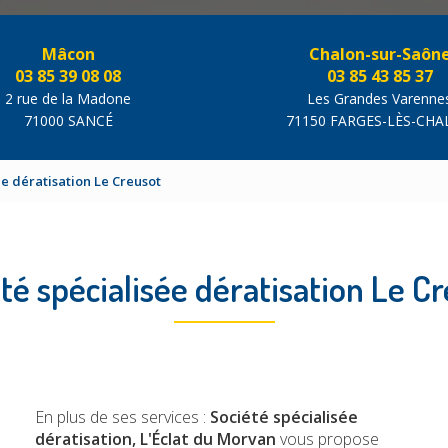
Mâcon
Chalon-sur-Saôn
03 85 39 08 08
03 85 43 85 37
2 rue de la Madone
Les Grandes Varenne
71000 SANCÉ
71150 FARGES-LÈS-CH
ée dératisation Le Creusot
té spécialisée dératisation Le C
En plus de ses services :
Société spécialisée
dératisation, L'Éclat du Morvan
vous propose