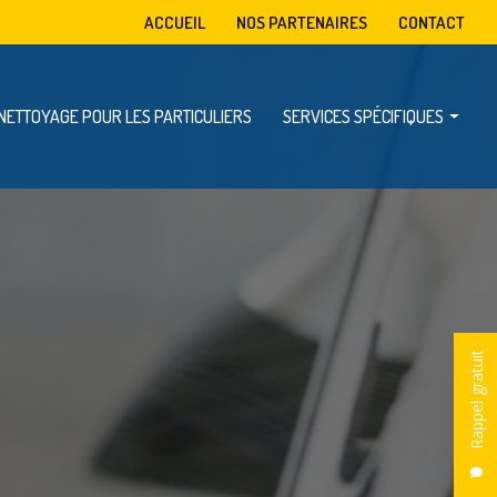
condaire
ACCUEIL
NOS PARTENAIRES
CONTACT
NETTOYAGE POUR LES PARTICULIERS
SERVICES SPÉCIFIQUES
Mise à disposition de benne
Enlèvement d’encombrants
Dératisation, désinsectisation et désinfection
Rappel gratuit