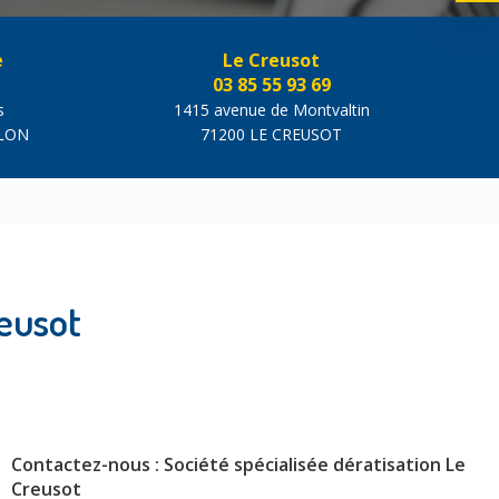
e
Le Creusot
03 85 55 93 69
s
1415 avenue de Montvaltin
ALON
71200 LE CREUSOT
reusot
Contactez-nous : Société spécialisée dératisation Le
Creusot