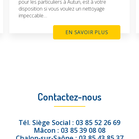
pour les particuliers à Autun, est à votre
disposition si vous voulez un nettoyage
impeccable....
EN SAVOIR PLUS
Contactez-nous
Tél.
Siège Social :
03 85 52 26 69
Mâcon :
03 85 39 08 08
Chalon-sur-Saône :
03 85 43 85 37