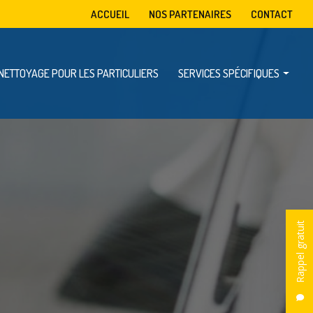
condaire
ACCUEIL
NOS PARTENAIRES
CONTACT
NETTOYAGE POUR LES PARTICULIERS
SERVICES SPÉCIFIQUES
Mise à disposition de benne
Enlèvement d’encombrants
Dératisation, désinsectisation et désinfection
Rappel gratuit