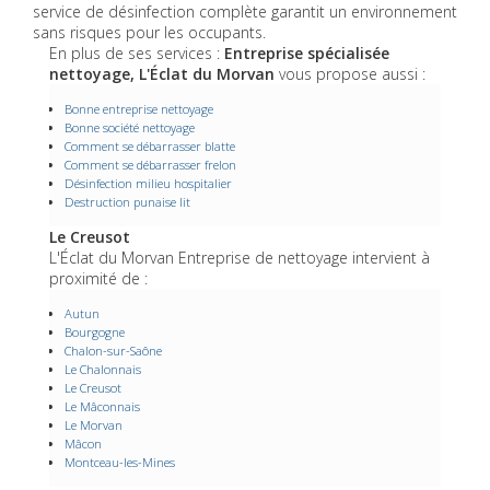
service de désinfection complète garantit un environnement
sans risques pour les occupants.
En plus de ses services :
Entreprise spécialisée
nettoyage, L'Éclat du Morvan
vous propose aussi :
Bonne entreprise nettoyage
Bonne société nettoyage
Comment se débarrasser blatte
Comment se débarrasser frelon
Désinfection milieu hospitalier
Destruction punaise lit
Le Creusot
L'Éclat du Morvan Entreprise de nettoyage intervient à
proximité de :
Autun
Bourgogne
Chalon-sur-Saône
Le Chalonnais
Le Creusot
Le Mâconnais
Le Morvan
Mâcon
Montceau-les-Mines