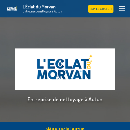
Aller
L'Éclat du Morvan
au
RAPPEL GRATUIT
Entreprise de nettoyage à Autun
contenu
principal
Entreprise de nettoyage à Autun
Siège social Autun