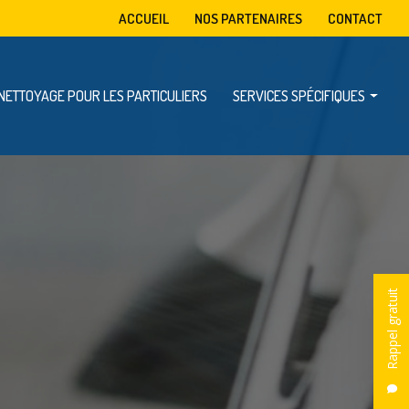
condaire
ACCUEIL
NOS PARTENAIRES
CONTACT
NETTOYAGE POUR LES PARTICULIERS
SERVICES SPÉCIFIQUES
Mise à disposition de benne
Enlèvement d’encombrants
Dératisation, désinsectisation et désinfection
Rappel gratuit