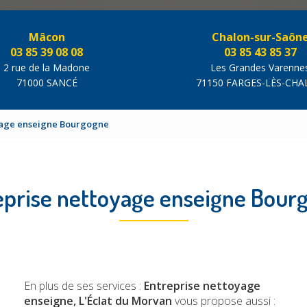
Mâcon
Chalon-sur-Saôn
03 85 39 08 08
03 85 43 85 37
2 rue de la Madone
Les Grandes Varenne
71000 SANCÉ
71150 FARGES-LÈS-CH
yage enseigne Bourgogne
eprise nettoyage enseigne Bour
En plus de ses services :
Entreprise nettoyage
enseigne, L'Éclat du Morvan
vous propose aussi :