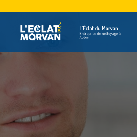
Aller
au
Na
contenu
principal
L'Éclat du Morvan
Entreprise de nettoyage à
Autun