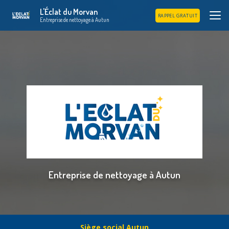
Aller
L'Éclat du Morvan
au
RAPPEL GRATUIT
Entreprise de nettoyage à Autun
contenu
principal
Entreprise de nettoyage à Autun
Siège social Autun