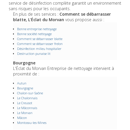
service de désinfection complète garantit un environnement
sans risques pour les occupants.
En plus de ses services :
Comment se débarrasser
blatte, L'Éclat du Morvan
vous propose aussi :
Bonne entreprise nettoyage
Bonne société nettoyage
Comment se débarrasser blatte
Comment se débarrasser frelon
Désinfection milieu hospitalier
Destruction punaise lit
Bourgogne
L'Éclat du Morvan Entreprise de nettoyage intervient à
proximité de :
Autun
Bourgogne
Chalon-sur-Saône
Le Chalonnais
Le Creusot
Le Mâconnais
Le Morvan
Mâcon
Montceau-les-Mines