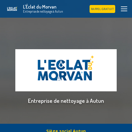
Aller
L'Éclat du Morvan
au
RAPPEL GRATUIT
Entreprise de nettoyage à Autun
contenu
principal
Entreprise de nettoyage à Autun
Siège social Autun