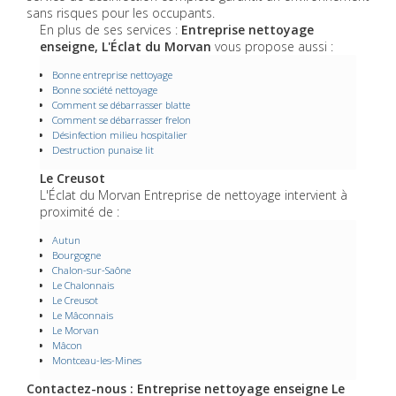
sans risques pour les occupants.
En plus de ses services :
Entreprise nettoyage
enseigne, L'Éclat du Morvan
vous propose aussi :
Bonne entreprise nettoyage
Bonne société nettoyage
Comment se débarrasser blatte
Comment se débarrasser frelon
Désinfection milieu hospitalier
Destruction punaise lit
Le Creusot
L'Éclat du Morvan Entreprise de nettoyage intervient à
proximité de :
Autun
Bourgogne
Chalon-sur-Saône
Le Chalonnais
Le Creusot
Le Mâconnais
Le Morvan
Mâcon
Montceau-les-Mines
Contactez-nous : Entreprise nettoyage enseigne Le