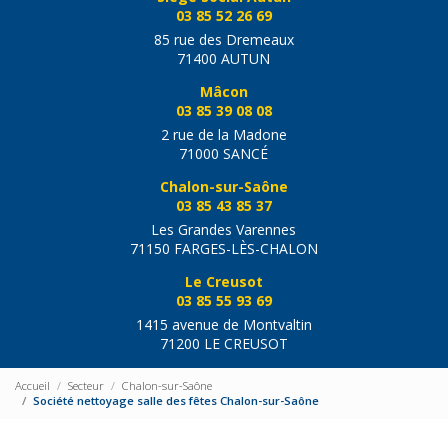
03 85 52 26 69
85 rue des Dremeaux
71400 AUTUN
Mâcon
03 85 39 08 08
2 rue de la Madone
71000 SANCÉ
Chalon-sur-Saône
03 85 43 85 37
Les Grandes Varennes
71150 FARGES-LÈS-CHALON
Le Creusot
03 85 55 93 69
1415 avenue de Montvaltin
71200 LE CREUSOT
Accueil
Secteur
Chalon-sur-Saône
Société nettoyage salle des fêtes Chalon-sur-Saône