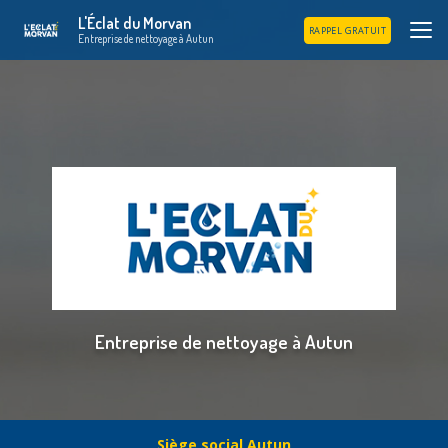
Aller
L'Éclat du Morvan
au
RAPPEL GRATUIT
Entreprise de nettoyage à Autun
contenu
principal
Entreprise de nettoyage à Autun
Siège social Autun