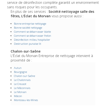
service de désinfection complète garantit un environnement
sans risques pour les occupants.
En plus de ses services :
Société nettoyage salle des
fêtes, L'Éclat du Morvan
vous propose aussi :
Bonne entreprise nettoyage
Bonne société nettoyage
Comment se débarrasser blatte
Comment se débarrasser frelon
Désinfection milieu hospitalier
Destruction punaise lit
Chalon-sur-Saône
L'Éclat du Morvan Entreprise de nettoyage intervient à
proximité de :
Autun
Bourgogne
Chalon-sur-Saône
Le Chalonnais
Le Creusot
Le Mâconnais
Le Morvan
Mâcon
Montceau-les-Mines