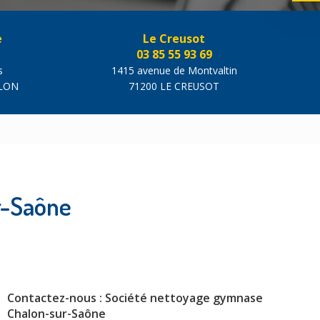
e
Le Creusot
03 85 55 93 69
s
1415 avenue de Montvaltin
ALON
71200 LE CREUSOT
r-Saône
Contactez-nous : Société nettoyage gymnase
Chalon-sur-Saône