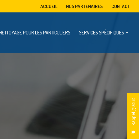
condaire
ACCUEIL
NOS PARTENAIRES
CONTACT
NETTOYAGE POUR LES PARTICULIERS
SERVICES SPÉCIFIQUES
Mise à disposition de benne
Enlèvement d’encombrants
Dératisation, désinsectisation et désinfection
Rappel gratuit