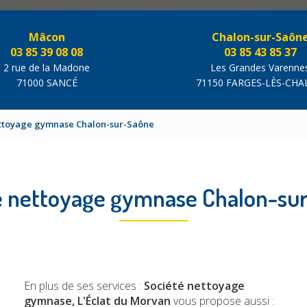
Mâcon
Chalon-sur-Saôn
03 85 39 08 08
03 85 43 85 37
2 rue de la Madone
Les Grandes Varenne
71000 SANCÉ
71150 FARGES-LÈS-CH
ettoyage gymnase Chalon-sur-Saône
é nettoyage gymnase Chalon-su
En plus de ses services :
Société nettoyage
gymnase, L'Éclat du Morvan
vous propose aussi :