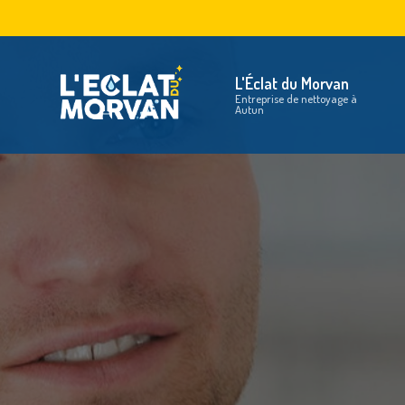
Aller
au
Na
contenu
principal
L'Éclat du Morvan
Entreprise de nettoyage à
Autun