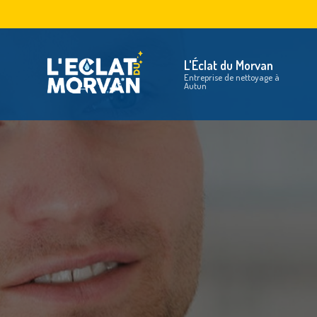
Aller
au
Na
contenu
principal
L'Éclat du Morvan
Entreprise de nettoyage à
Autun