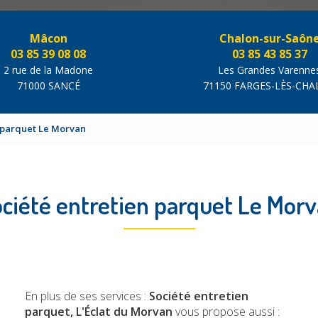
Mâcon
Chalon-sur-Saôn
03 85 39 08 08
03 85 43 85 37
2 rue de la Madone
Les Grandes Varenne
71000 SANCÉ
71150 FARGES-LÈS-CH
 parquet Le Morvan
ciété entretien parquet Le Mor
En plus de ses services :
Société entretien
parquet, L'Éclat du Morvan
vous propose aussi :