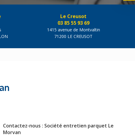
e
Le Creusot
03 85 55 93 69
s
1415 avenue de Montvaltin
ALON
71200 LE CREUSOT
van
Contactez-nous : Société entretien parquet Le
Morvan