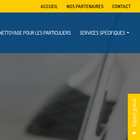
condaire
ACCUEIL
NOS PARTENAIRES
CONTACT
NETTOYAGE POUR LES PARTICULIERS
SERVICES SPÉCIFIQUES
Mise à disposition de benne
Enlèvement d’encombrants
Dératisation, désinsectisation et désinfection
Rappel gratuit