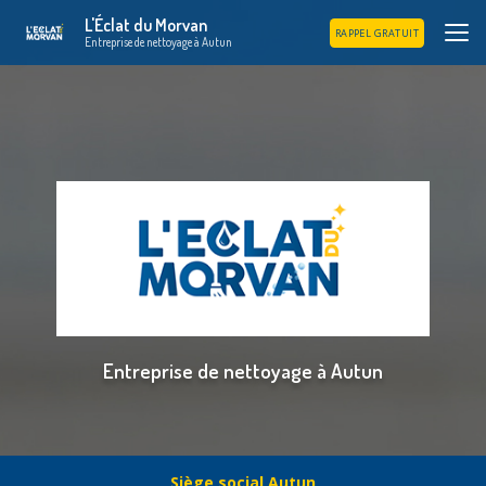
Aller
L'Éclat du Morvan
au
RAPPEL GRATUIT
Entreprise de nettoyage à Autun
contenu
principal
Entreprise de nettoyage à Autun
Siège social Autun