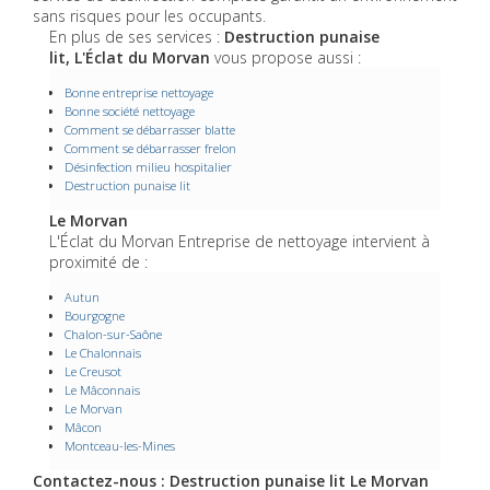
sans risques pour les occupants.
En plus de ses services :
Destruction punaise
lit, L'Éclat du Morvan
vous propose aussi :
Bonne entreprise nettoyage
Bonne société nettoyage
Comment se débarrasser blatte
Comment se débarrasser frelon
Désinfection milieu hospitalier
Destruction punaise lit
Le Morvan
L'Éclat du Morvan Entreprise de nettoyage intervient à
proximité de :
Autun
Bourgogne
Chalon-sur-Saône
Le Chalonnais
Le Creusot
Le Mâconnais
Le Morvan
Mâcon
Montceau-les-Mines
Contactez-nous : Destruction punaise lit Le Morvan