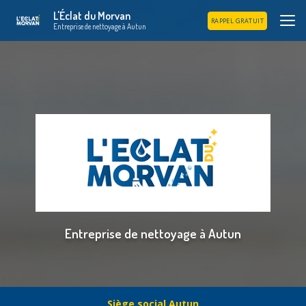
Aller
L'Éclat du Morvan
au
RAPPEL GRATUIT
Entreprise de nettoyage à Autun
contenu
principal
Entreprise de nettoyage à Autun
Siège social Autun