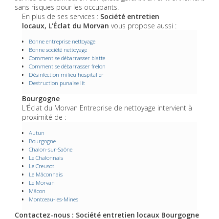
sans risques pour les occupants.
En plus de ses services :
Société entretien
locaux, L'Éclat du Morvan
vous propose aussi :
Bonne entreprise nettoyage
Bonne société nettoyage
Comment se débarrasser blatte
Comment se débarrasser frelon
Désinfection milieu hospitalier
Destruction punaise lit
Bourgogne
L'Éclat du Morvan Entreprise de nettoyage intervient à
proximité de :
Autun
Bourgogne
Chalon-sur-Saône
Le Chalonnais
Le Creusot
Le Mâconnais
Le Morvan
Mâcon
Montceau-les-Mines
Contactez-nous : Société entretien locaux Bourgogne