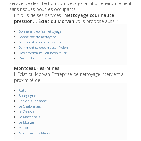
service de désinfection complète garantit un environnement
sans risques pour les occupants.
En plus de ses services :
Nettoyage cour haute
pression, L'Éclat du Morvan
vous propose aussi :
Bonne entreprise nettoyage
Bonne société nettoyage
Comment se débarrasser blatte
Comment se débarrasser frelon
Désinfection milieu hospitalier
Destruction punaise lit
Montceau-les-Mines
L'Éclat du Morvan Entreprise de nettoyage intervient à
proximité de :
Autun
Bourgogne
Chalon-sur-Saône
Le Chalonnais
Le Creusot
Le Mâconnais
Le Morvan
Mâcon
Montceau-les-Mines