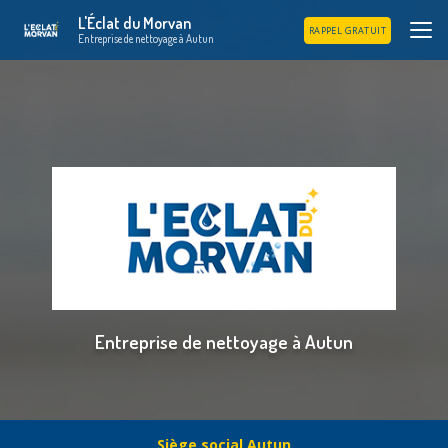
Aller
L'Éclat du Morvan
au
RAPPEL GRATUIT
Entreprise de nettoyage à Autun
contenu
principal
Entreprise de nettoyage à Autun
Siège social Autun