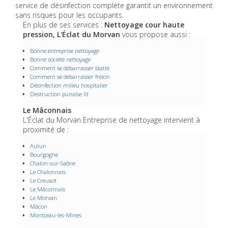
service de désinfection complète garantit un environnement
sans risques pour les occupants.
En plus de ses services :
Nettoyage cour haute
pression, L'Éclat du Morvan
vous propose aussi :
Bonne entreprise nettoyage
Bonne société nettoyage
Comment se débarrasser blatte
Comment se débarrasser frelon
Désinfection milieu hospitalier
Destruction punaise lit
Le Mâconnais
L'Éclat du Morvan Entreprise de nettoyage intervient à
proximité de :
Autun
Bourgogne
Chalon-sur-Saône
Le Chalonnais
Le Creusot
Le Mâconnais
Le Morvan
Mâcon
Montceau-les-Mines