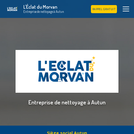
Aller
L'Éclat du Morvan
au
RAPPEL GRATUIT
Entreprise de nettoyage à Autun
contenu
principal
Entreprise de nettoyage à Autun
Siège social Autun