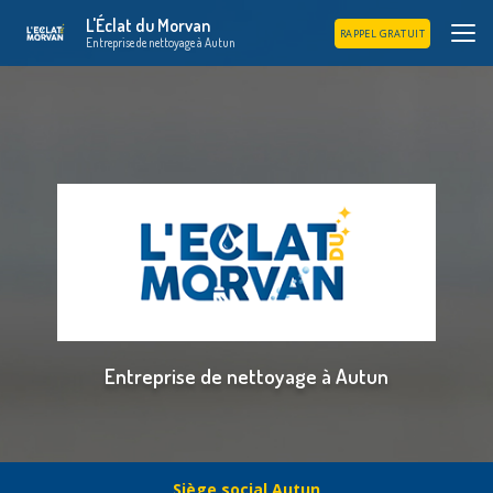
Aller
L'Éclat du Morvan
au
RAPPEL GRATUIT
Entreprise de nettoyage à Autun
contenu
principal
Entreprise de nettoyage à Autun
Siège social Autun