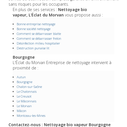
sans risques pour les occupants.
En plus de ses services :
Nettoyage bio
vapeur, L'Éclat du Morvan
vous propose aussi :
Bonne entreprise nettoyage
Bonne société nettoyage
Comment se débarrasser blatte
Comment se débarrasser frelon
Désinfection milieu hospitalier
Destruction punaise lit
Bourgogne
L'Éclat du Morvan Entreprise de nettoyage intervient à
proximité de :
Autun
Bourgogne
Chalon-sur-Saône
Le Chalonnais
Le Creusot
Le Mâconnais
Le Morvan
Mâcon
Montceau-les-Mines
Contactez-nous : Nettoyage bio vapeur Bourgogne