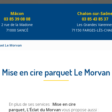
Mâcon
Chalon-sur-Saôn
03 85 39 08 08
03 85 43 85 37
2 rue de la Madone
Les Grandes Varenne
71000 SANCÉ
71150 FARGES-LÈS-CH
uet Le Morvan
Mise en cire parquet Le Morvan
En plus de ses services :
Mise en cire
parquet, L'Éclat du Morvan
vous propose aussi :