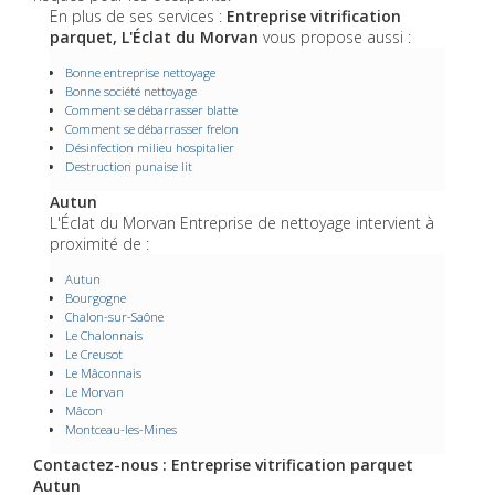
En plus de ses services :
Entreprise vitrification
parquet, L'Éclat du Morvan
vous propose aussi :
Bonne entreprise nettoyage
Bonne société nettoyage
Comment se débarrasser blatte
Comment se débarrasser frelon
Désinfection milieu hospitalier
Destruction punaise lit
Autun
L'Éclat du Morvan Entreprise de nettoyage intervient à
proximité de :
Autun
Bourgogne
Chalon-sur-Saône
Le Chalonnais
Le Creusot
Le Mâconnais
Le Morvan
Mâcon
Montceau-les-Mines
Contactez-nous : Entreprise vitrification parquet
Autun