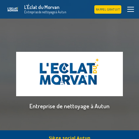
Aller
L'Éclat du Morvan
au
RAPPEL GRATUIT
Entreprise de nettoyage à Autun
contenu
principal
Entreprise de nettoyage à Autun
Siège social Autun