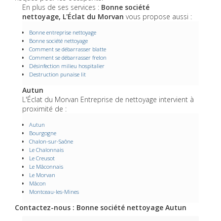
En plus de ses services :
Bonne société
nettoyage, L'Éclat du Morvan
vous propose aussi :
Bonne entreprise nettoyage
Bonne société nettoyage
Comment se débarrasser blatte
Comment se débarrasser frelon
Désinfection milieu hospitalier
Destruction punaise lit
Autun
L'Éclat du Morvan Entreprise de nettoyage intervient à
proximité de :
Autun
Bourgogne
Chalon-sur-Saône
Le Chalonnais
Le Creusot
Le Mâconnais
Le Morvan
Mâcon
Montceau-les-Mines
Contactez-nous : Bonne société nettoyage Autun
Nom Prénom