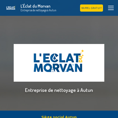
Aller
L'Éclat du Morvan
au
RAPPEL GRATUIT
Entreprise de nettoyage à Autun
contenu
principal
Entreprise de nettoyage à Autun
Siège social Autun