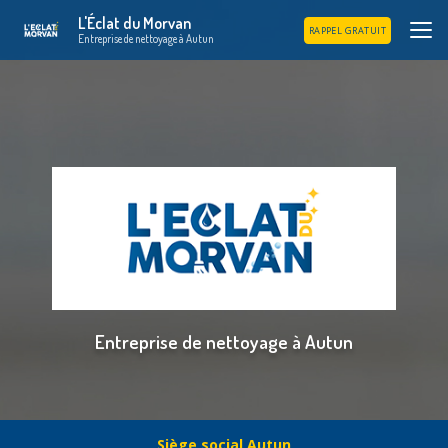
Aller
L'Éclat du Morvan
au
RAPPEL GRATUIT
Entreprise de nettoyage à Autun
contenu
principal
Entreprise de nettoyage à Autun
Siège social Autun