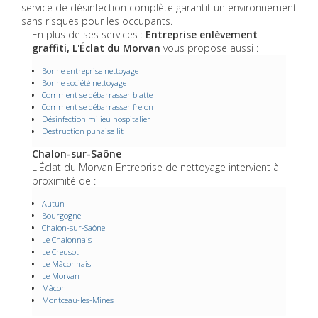
service de désinfection complète garantit un environnement
sans risques pour les occupants.
En plus de ses services :
Entreprise enlèvement
graffiti, L'Éclat du Morvan
vous propose aussi :
Bonne entreprise nettoyage
Bonne société nettoyage
Comment se débarrasser blatte
Comment se débarrasser frelon
Désinfection milieu hospitalier
Destruction punaise lit
Chalon-sur-Saône
L'Éclat du Morvan Entreprise de nettoyage intervient à
proximité de :
Autun
Bourgogne
Chalon-sur-Saône
Le Chalonnais
Le Creusot
Le Mâconnais
Le Morvan
Mâcon
Montceau-les-Mines