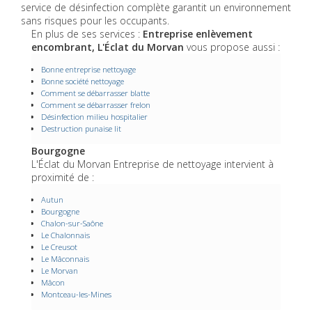
service de désinfection complète garantit un environnement
sans risques pour les occupants.
En plus de ses services :
Entreprise enlèvement
encombrant, L'Éclat du Morvan
vous propose aussi :
Bonne entreprise nettoyage
Bonne société nettoyage
Comment se débarrasser blatte
Comment se débarrasser frelon
Désinfection milieu hospitalier
Destruction punaise lit
Bourgogne
L'Éclat du Morvan Entreprise de nettoyage intervient à
proximité de :
Autun
Bourgogne
Chalon-sur-Saône
Le Chalonnais
Le Creusot
Le Mâconnais
Le Morvan
Mâcon
Montceau-les-Mines