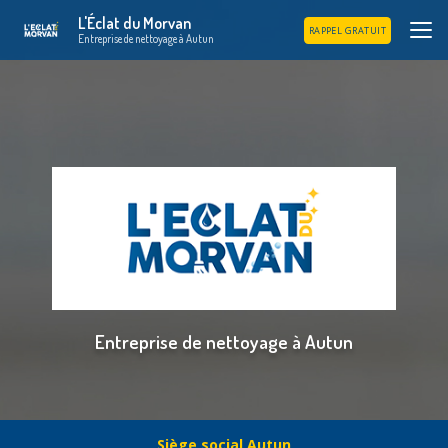
Aller
L'Éclat du Morvan
au
RAPPEL GRATUIT
Entreprise de nettoyage à Autun
contenu
principal
Entreprise de nettoyage à Autun
Siège social Autun