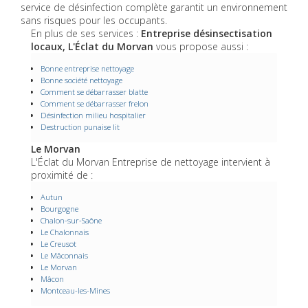
service de désinfection complète garantit un environnement
sans risques pour les occupants.
En plus de ses services :
Entreprise désinsectisation
locaux, L'Éclat du Morvan
vous propose aussi :
Bonne entreprise nettoyage
Bonne société nettoyage
Comment se débarrasser blatte
Comment se débarrasser frelon
Désinfection milieu hospitalier
Destruction punaise lit
Le Morvan
L'Éclat du Morvan Entreprise de nettoyage intervient à
proximité de :
Autun
Bourgogne
Chalon-sur-Saône
Le Chalonnais
Le Creusot
Le Mâconnais
Le Morvan
Mâcon
Montceau-les-Mines