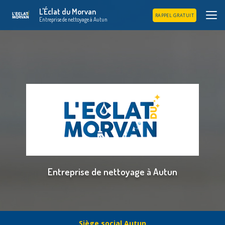
Aller
L'Éclat du Morvan
au
RAPPEL GRATUIT
Entreprise de nettoyage à Autun
contenu
principal
Entreprise de nettoyage à Autun
Siège social Autun