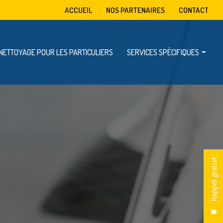
condaire
ACCUEIL
NOS PARTENAIRES
CONTACT
NETTOYAGE POUR LES PARTICULIERS
SERVICES SPÉCIFIQUES
Mise à disposition de benne
Enlèvement d’encombrants
Dératisation, désinsectisation et désinfection
Rappel gratuit