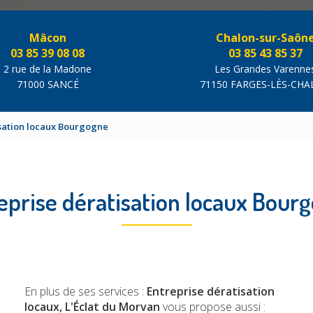
Mâcon
Chalon-sur-Saôn
03 85 39 08 08
03 85 43 85 37
2 rue de la Madone
Les Grandes Varenne
71000 SANCÉ
71150 FARGES-LÈS-CH
isation locaux Bourgogne
eprise dératisation locaux Bour
En plus de ses services :
Entreprise dératisation
locaux, L'Éclat du Morvan
vous propose aussi :