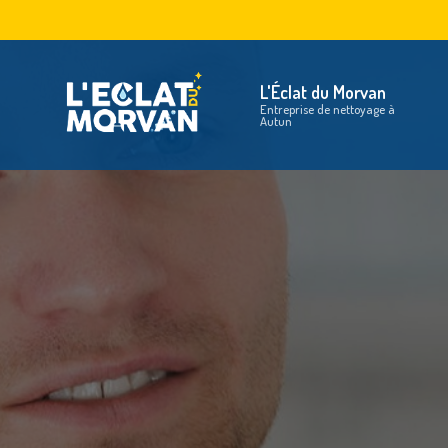
Aller
au
Na
contenu
principal
L'Éclat du Morvan
Entreprise de nettoyage à
Autun