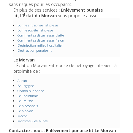
sans risques pour les occupants.
En plus de ses services :
Enlèvement punaise
lit, L'Éclat du Morvan
vous propose aussi :
Bonne entreprise nettoyage
Bonne société nettoyage
Comment se débarrasser blatte
Comment se débarrasser frelon
Désinfection milieu hospitalier
Destruction punaise lit
Le Morvan
L'Éclat du Morvan Entreprise de nettoyage intervient à
proximité de :
Autun
Bourgogne
Chalon-sur-Saône
Le Chalonnais
Le Creusot
Le Mâconnais
Le Morvan
Mâcon
Montceau-les-Mines
Contactez-nous : Enlèvement punaise lit Le Morvan