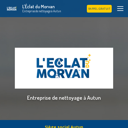
Aller
L'Éclat du Morvan
au
RAPPEL GRATUIT
Entreprise de nettoyage à Autun
contenu
principal
Entreprise de nettoyage à Autun
Siège social Autun