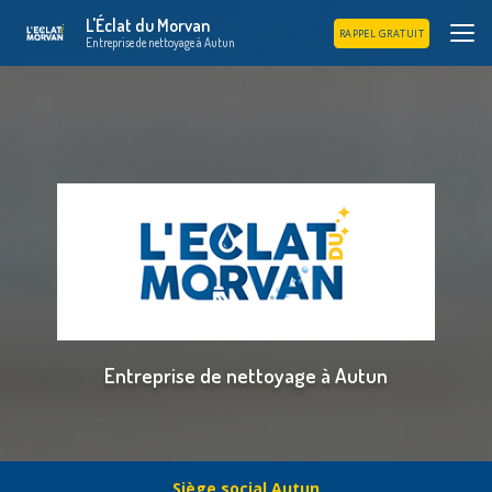
Aller
L'Éclat du Morvan
au
RAPPEL GRATUIT
Entreprise de nettoyage à Autun
contenu
principal
Entreprise de nettoyage à Autun
Siège social Autun