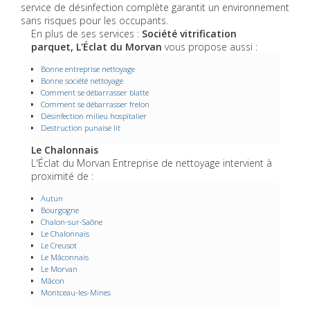
service de désinfection complète garantit un environnement
sans risques pour les occupants.
En plus de ses services :
Société vitrification
parquet, L'Éclat du Morvan
vous propose aussi :
Bonne entreprise nettoyage
Bonne société nettoyage
Comment se débarrasser blatte
Comment se débarrasser frelon
Désinfection milieu hospitalier
Destruction punaise lit
Le Chalonnais
L'Éclat du Morvan Entreprise de nettoyage intervient à
proximité de :
Autun
Bourgogne
Chalon-sur-Saône
Le Chalonnais
Le Creusot
Le Mâconnais
Le Morvan
Mâcon
Montceau-les-Mines