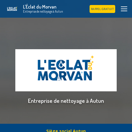
Aller
L'Éclat du Morvan
au
RAPPEL GRATUIT
Entreprise de nettoyage à Autun
contenu
principal
Entreprise de nettoyage à Autun
Siège social Autun