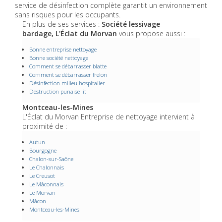
service de désinfection complète garantit un environnement
sans risques pour les occupants.
En plus de ses services :
Société lessivage
bardage, L'Éclat du Morvan
vous propose aussi :
Bonne entreprise nettoyage
Bonne société nettoyage
Comment se débarrasser blatte
Comment se débarrasser frelon
Désinfection milieu hospitalier
Destruction punaise lit
Montceau-les-Mines
L'Éclat du Morvan Entreprise de nettoyage intervient à
proximité de :
Autun
Bourgogne
Chalon-sur-Saône
Le Chalonnais
Le Creusot
Le Mâconnais
Le Morvan
Mâcon
Montceau-les-Mines