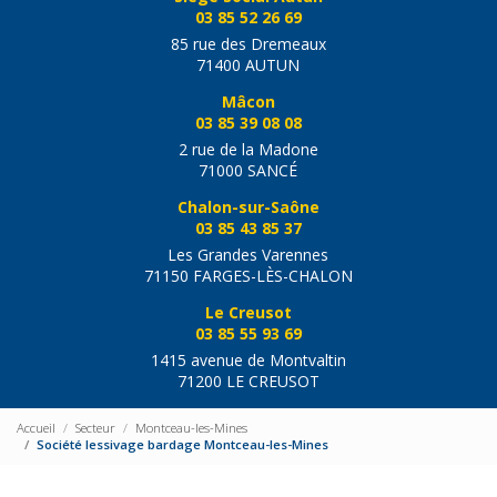
03 85 52 26 69
85 rue des Dremeaux
71400 AUTUN
Mâcon
03 85 39 08 08
2 rue de la Madone
71000 SANCÉ
Chalon-sur-Saône
03 85 43 85 37
Les Grandes Varennes
71150 FARGES-LÈS-CHALON
Le Creusot
03 85 55 93 69
1415 avenue de Montvaltin
71200 LE CREUSOT
Accueil
Secteur
Montceau-les-Mines
Société lessivage bardage Montceau-les-Mines