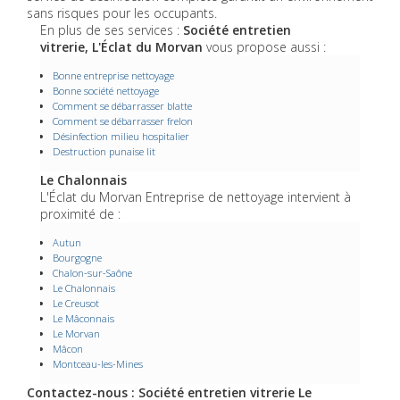
sans risques pour les occupants.
En plus de ses services :
Société entretien
vitrerie, L'Éclat du Morvan
vous propose aussi :
Bonne entreprise nettoyage
Bonne société nettoyage
Comment se débarrasser blatte
Comment se débarrasser frelon
Désinfection milieu hospitalier
Destruction punaise lit
Le Chalonnais
L'Éclat du Morvan Entreprise de nettoyage intervient à
proximité de :
Autun
Bourgogne
Chalon-sur-Saône
Le Chalonnais
Le Creusot
Le Mâconnais
Le Morvan
Mâcon
Montceau-les-Mines
Contactez-nous : Société entretien vitrerie Le