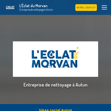
Aller
L'Éclat du Morvan
au
RAPPEL GRATUIT
Entreprise de nettoyage à Autun
contenu
principal
Entreprise de nettoyage à Autun
Siège social Autun