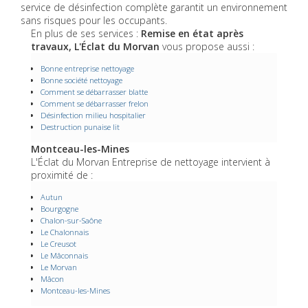
service de désinfection complète garantit un environnement
sans risques pour les occupants.
En plus de ses services :
Remise en état après
travaux, L'Éclat du Morvan
vous propose aussi :
Bonne entreprise nettoyage
Bonne société nettoyage
Comment se débarrasser blatte
Comment se débarrasser frelon
Désinfection milieu hospitalier
Destruction punaise lit
Montceau-les-Mines
L'Éclat du Morvan Entreprise de nettoyage intervient à
proximité de :
Autun
Bourgogne
Chalon-sur-Saône
Le Chalonnais
Le Creusot
Le Mâconnais
Le Morvan
Mâcon
Montceau-les-Mines