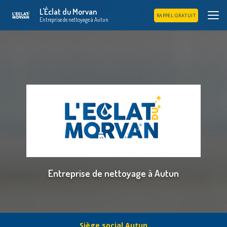
Aller
L'Éclat du Morvan
au
RAPPEL GRATUIT
Entreprise de nettoyage à Autun
contenu
principal
Entreprise de nettoyage à Autun
Siège social Autun