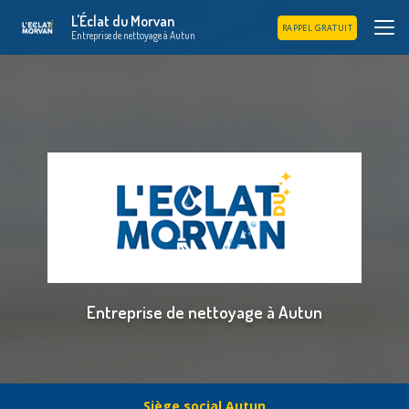
Aller
L'Éclat du Morvan
au
RAPPEL GRATUIT
Entreprise de nettoyage à Autun
contenu
principal
Entreprise de nettoyage à Autun
Siège social Autun