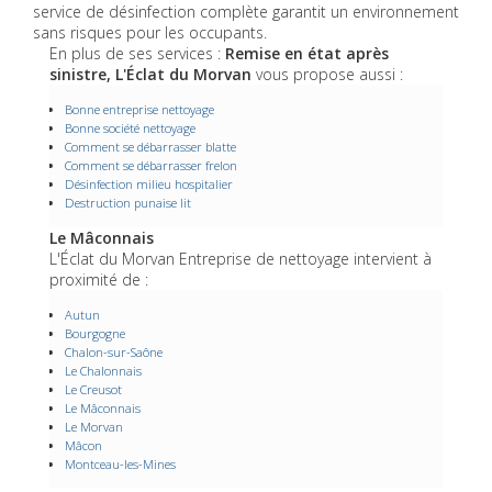
service de désinfection complète garantit un environnement
sans risques pour les occupants.
En plus de ses services :
Remise en état après
sinistre, L'Éclat du Morvan
vous propose aussi :
Bonne entreprise nettoyage
Bonne société nettoyage
Comment se débarrasser blatte
Comment se débarrasser frelon
Désinfection milieu hospitalier
Destruction punaise lit
Le Mâconnais
L'Éclat du Morvan Entreprise de nettoyage intervient à
proximité de :
Autun
Bourgogne
Chalon-sur-Saône
Le Chalonnais
Le Creusot
Le Mâconnais
Le Morvan
Mâcon
Montceau-les-Mines