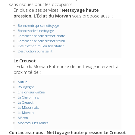
sans risques pour les occupants.
En plus de ses services :
Nettoyage haute
pression, L'Éclat du Morvan
vous propose aussi :
Bonne entreprise nettoyage
Bonne société nettoyage
Comment se débarrasser blatte
Comment se débarrasser frelon
Désinfection milieu hospitalier
Destruction punaise lit
Le Creusot
L'Éclat du Morvan Entreprise de nettoyage intervient à
proximité de :
Autun
Bourgogne
Chalon-sur-Saône
Le Chalonnais
Le Creusot
Le Mâconnais
Le Morvan
Mâcon
Montceau-les-Mines
Contactez-nous : Nettoyage haute pression Le Creusot