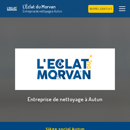
Aller
L'Éclat du Morvan
au
RAPPEL GRATUIT
Entreprise de nettoyage à Autun
contenu
principal
Entreprise de nettoyage à Autun
Siège social Autun