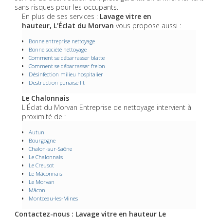
sans risques pour les occupants.
En plus de ses services :
Lavage vitre en
hauteur, L'Éclat du Morvan
vous propose aussi :
Bonne entreprise nettoyage
Bonne société nettoyage
Comment se débarrasser blatte
Comment se débarrasser frelon
Désinfection milieu hospitalier
Destruction punaise lit
Le Chalonnais
L'Éclat du Morvan Entreprise de nettoyage intervient à
proximité de :
Autun
Bourgogne
Chalon-sur-Saône
Le Chalonnais
Le Creusot
Le Mâconnais
Le Morvan
Mâcon
Montceau-les-Mines
Contactez-nous : Lavage vitre en hauteur Le