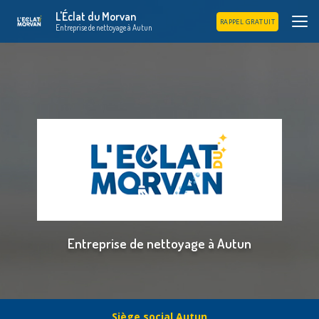
Aller
L'Éclat du Morvan
au
RAPPEL GRATUIT
Entreprise de nettoyage à Autun
contenu
principal
Entreprise de nettoyage à Autun
Siège social Autun