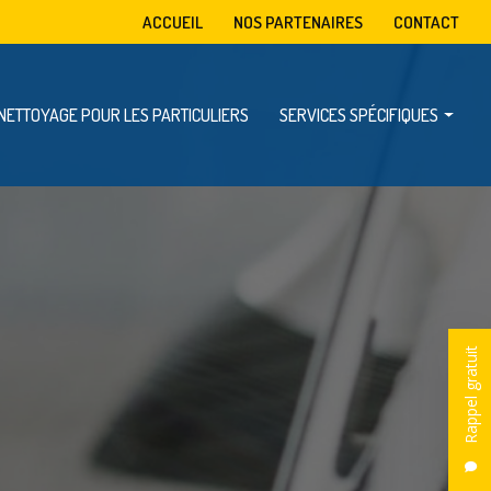
condaire
ACCUEIL
NOS PARTENAIRES
CONTACT
NETTOYAGE POUR LES PARTICULIERS
SERVICES SPÉCIFIQUES
Mise à disposition de benne
Enlèvement d’encombrants
Dératisation, désinsectisation et désinfection
Rappel gratuit