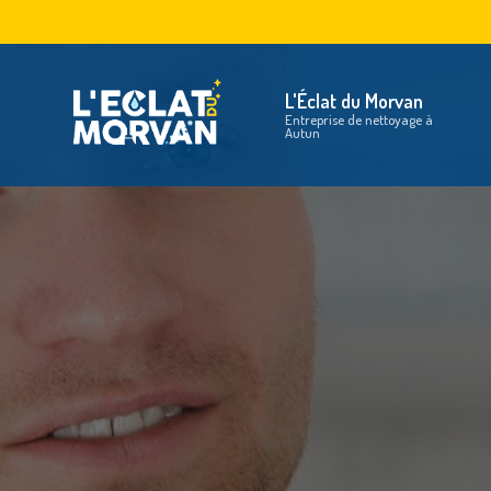
Aller
au
Na
contenu
principal
L'Éclat du Morvan
Entreprise de nettoyage à
Autun