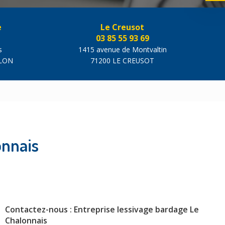
e
Le Creusot
03 85 55 93 69
s
1415 avenue de Montvaltin
ALON
71200 LE CREUSOT
onnais
Contactez-nous : Entreprise lessivage bardage Le
Chalonnais