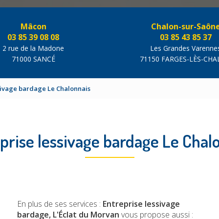
Mâcon
Chalon-sur-Saôn
03 85 39 08 08
03 85 43 85 37
2 rue de la Madone
Les Grandes Varenne
71000 SANCÉ
71150 FARGES-LÈS-CH
sivage bardage Le Chalonnais
prise lessivage bardage Le Chal
En plus de ses services :
Entreprise lessivage
bardage, L'Éclat du Morvan
vous propose aussi :